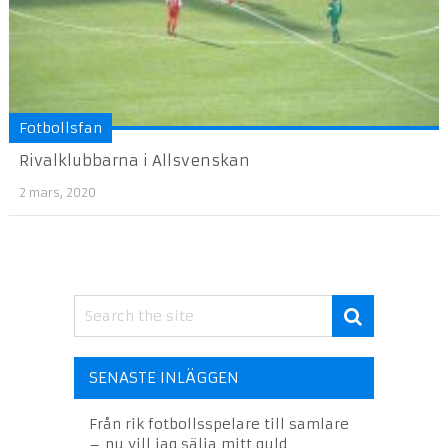
Fotbollsfan
Rivalklubbarna i Allsvenskan
2 mars, 2020
SENASTE INLÄGGEN
Från rik fotbollsspelare till samlare
– nu vill jag sälja mitt guld